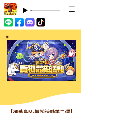
【
】
楓葉島M-競拍活動第二彈