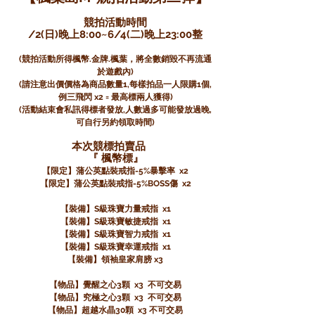
競拍活動時間
/2(日)晚上8:00~6/4(二)晚上23:00整
(競拍活動所得楓幣.金牌.楓葉，將全數銷毀不再流通
於遊戲內)
(請注意出價價格為商品數量1,每樣拍品一人限購1個,
例三飛閃 x2 = 最高標兩人獲得)
(活動結束會私訊得標者發放,人數過多可能發放過晚,
可自行另約領取時間)
本次競標拍賣品
『 楓幣標』
【限定】蒲公英點裝戒指-5%暴擊率 x2
【限定】蒲公英點裝戒指-5%BOSS傷 x2
【裝備】S級珠寶力量戒指 x1
【裝備】S級珠寶敏捷戒指 x1
【裝備】S級珠寶智力戒指 x1
【裝備】S級珠寶幸運戒指 x1
【裝備】領袖皇家肩膀 x3
【物品】覺醒之心3顆 x3 不可交易
【物品】究極之心3顆 x3 不可交易
【物品】超越水晶30顆 x3 不可交易